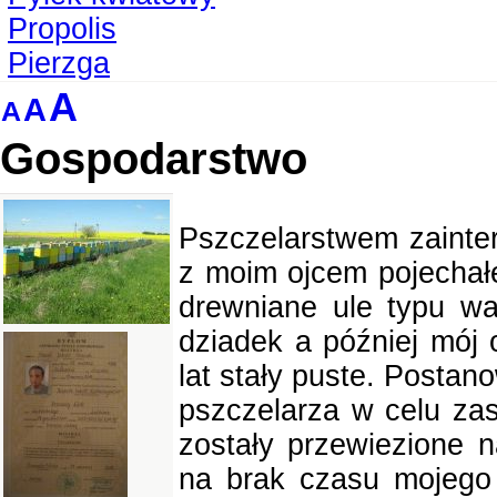
Propolis
Pierzga
A
A
A
Gospodarstwo
Pszczelarstwem zainter
z moim ojcem pojechał
drewniane ule typu wa
dziadek a później mój o
lat stały puste. Postan
pszczelarza w celu zas
zostały przewiezione 
na brak czasu mojego 