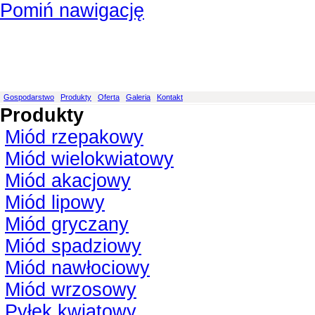
Pomiń nawigację
Gospodarstwo
Produkty
Oferta
Galeria
Kontakt
Produkty
Miód rzepakowy
Miód wielokwiatowy
Miód akacjowy
Miód lipowy
Miód gryczany
Miód spadziowy
Miód nawłociowy
Miód wrzosowy
Pyłek kwiatowy