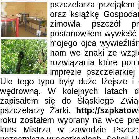
pszczelarza przejąłem
oraz książkę Gospodar
zimowla pszczół p
postanowiłem wywieść 
mojego ojca wywieźliś
nam we znaki ze wzglę
rozwiązania które po
imprezie pszczelarkiej
Ule tego typu były dużo lżejsze i
wędrowną. W kolejnych latach 
zapisałem się do Śląskiego Zwią
pszczelarzy Żarki.
http://szpkato
roku zostałem wybrany na w-ce pr
kurs Mistrza w zawodzie Pszcz