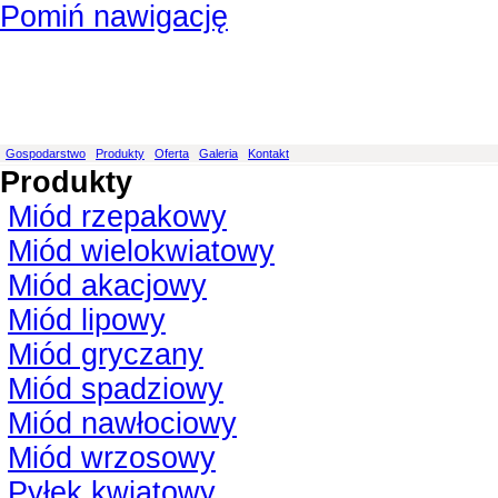
Pomiń nawigację
Gospodarstwo
Produkty
Oferta
Galeria
Kontakt
Produkty
Miód rzepakowy
Miód wielokwiatowy
Miód akacjowy
Miód lipowy
Miód gryczany
Miód spadziowy
Miód nawłociowy
Miód wrzosowy
Pyłek kwiatowy