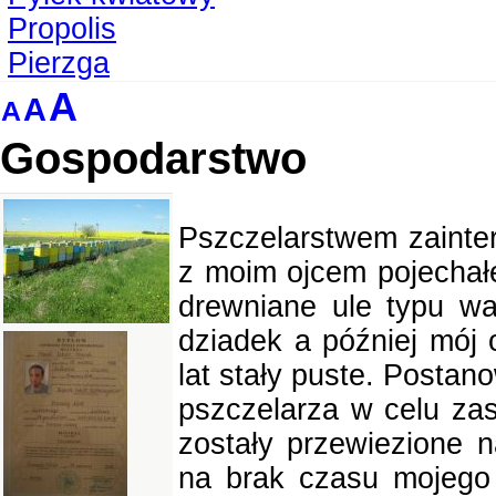
Propolis
Pierzga
A
A
A
Gospodarstwo
Pszczelarstwem zainter
z moim ojcem pojechał
drewniane ule typu wa
dziadek a później mój o
lat stały puste. Postan
pszczelarza w celu zas
zostały przewiezione 
na brak czasu mojego 