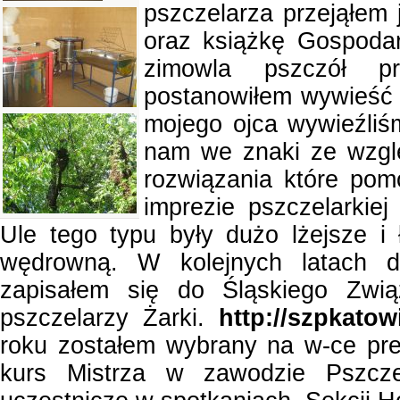
pszczelarza przejąłem
oraz książkę Gospodar
zimowla pszczół p
postanowiłem wywieść 
mojego ojca wywieźliś
nam we znaki ze wzglę
rozwiązania które po
imprezie pszczelarkiej
Ule tego typu były dużo lżejsze i
wędrowną. W kolejnych latach 
zapisałem się do Śląskiego Zwią
pszczelarzy Żarki.
http://szpkato
roku zostałem wybrany na w-ce pr
kurs Mistrza w zawodzie Pszcz